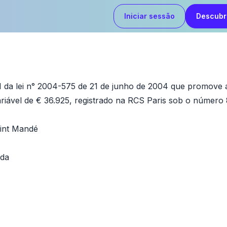
Iniciar sessão
Descubr
✕
✕
1 da lei n° 2004-575 de 21 de junho de 2004 que promove a 
riável de € 36.925, registrado na RCS Paris sob o número
aint Mandé
ida