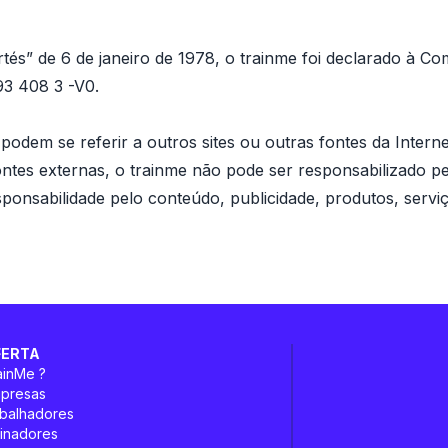
rtés” de 6 de janeiro de 1978, o trainme foi declarado à C
93 408 3 -V0.
te podem se referir a outros sites ou outras fontes da Inte
ontes externas, o trainme não pode ser responsabilizado pe
onsabilidade pelo conteúdo, publicidade, produtos, serviç
FERTA
ainMe ?
mpresas
abalhadores
einadores