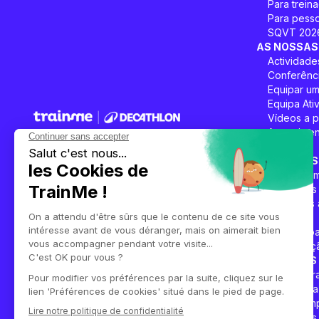
Para trein
Para pesso
SQVT 202
AS NOSSAS
Actividade
Conferênc
Equipar um
Equipa Ati
Vídeos a 
Aqueciment
Eventos
OS NOSSOS
A platafor
Melhore a saúde física e mental dos seus
Os nossos 
empregados!
As nossas 
Blogue
RSE e imp
Comparaçã
SOBRE NÓS
Porquê Tr
Junte-se a
Sala de im
Os nossos 