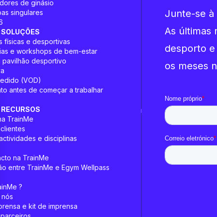
adores de ginásio
Junte-se à
as singulares
6
As últimas 
 SOLUÇÕES
s físicas e desportivas
desporto e
ias e workshops de bem-estar
 pavilhão desportivo
os meses n
va
pedido (VOD)
o antes de começar a trabalhar
 RECURSOS
ma TrainMe
clientes
actividades e disciplinas
acto na TrainMe
o entre TrainMe e Egym Wellpass
ainMe ?
 nós
prensa e kit de imprensa
parceiros