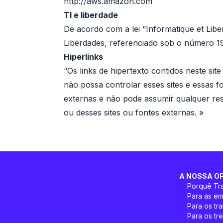
http://aws.amazon.com
TI e liberdade
De acordo com a lei “Informatique et Libe
Liberdades, referenciado sob o número 1
Hiperlinks
“Os links de hipertexto contidos neste si
não possa controlar esses sites e essas f
externas e não pode assumir qualquer resp
ou desses sites ou fontes externas. »
A NOSSA O
Porquê Tr
Para as e
Para os tr
Para os tr