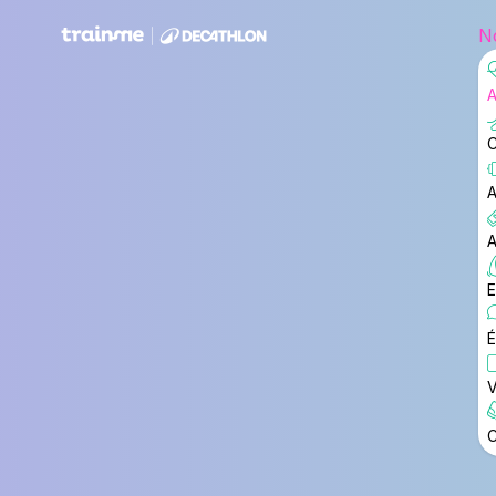
No
A
C
A
A
E
É
V
C