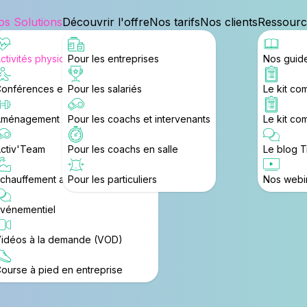
s Solutions
Découvrir l'offre
Nos tarifs
Nos clients
Ressourc
ctivités physiques et sportives
Pour les entreprises
Nos guide
onférences et ateliers bien-être
Pour les salariés
Le kit co
ménagement salle de sport
Pour les coachs et intervenants
Le kit co
ctiv'Team
Pour les coachs en salle
Le blog 
✕
✕
✕
chauffement avant prise de poste
Pour les particuliers
Nos webi
vénementiel
idéos à la demande (VOD)
ourse à pied en entreprise