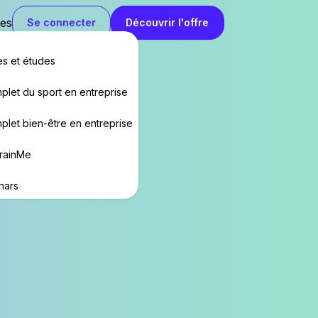
es
Se connecter
Découvrir l'offre
s et études
mplet du sport en entreprise
mplet bien-être en entreprise
TrainMe
nars