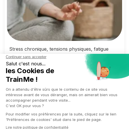
Stress chronique, tensions physiques, fatigue
mentale… Face à ces enjeux, de plus en plus
d’entreprises s’engagent dans une démarche de
qualité de vie au travail (QVT). Et parmi les leviers
les plus efficaces, la formation bien-être au travail
se distingue par son impact durable.
Qu’il s’agisse d’un programme bien-être en
entreprise, d’une formation gestion du stress ou
d’un atelier dédié à l’ergonomie, ces actions de
sensibilisation et d’apprentissage apportent des
bénéfices immédiats : réduction des troubles