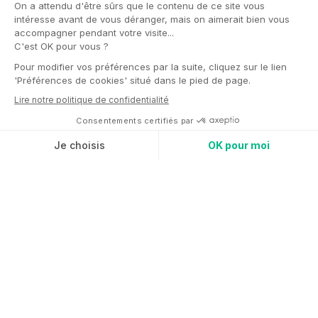
française permet aux entreprises de bénéficier
d’
une exonération de cotisations sociales
liées
aux activités physiques et sportives en entreprise.
Pour les RH, responsables QVCT et bien-être,
c’est une opportunité concrète : investir dans la
santé et la motivation des équipes à moindre coût.
Voici tout ce qu’il faut savoir.
PARTIE 1
Les bases légales à connaître sur l’exonération sur le
sport en entreprise
Le dispositif est défini par
le décret n° 2021‑680