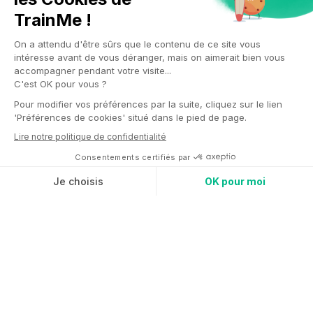
+ 60 ans
en France
1.46 Md
d'euros de chiffre d'affaire
en 2022
5,24%
de productivité des équipes
depuis la mise en place de
TrainMe
Pourquoi nous ont-il choisi ?