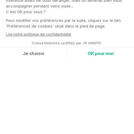
38 000
collaborateurs
8,3 Mds
d'euros de chiffres
d'affaires
+4,71%
de productivité des équipes
depuis la mise en place de
TrainMe
Pourquoi ont-ils fait appel à nous ?