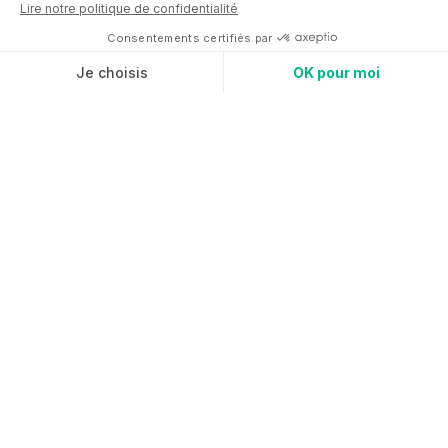
Ce kit est conçu pour
vous guider à chaque
étape
: de l’évaluation
des besoins de vos
équipes à la mise en
œuvre réussie de
programmes adaptés.
Avancez sereinement
avec des outils
pratiques et des
conseils d’experts.