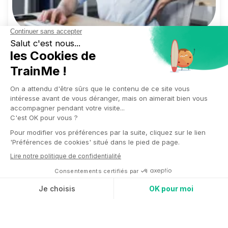
La sédentarité au travail est devenue un enjeu
majeur de santé au bureau. Que l’on travaille en
entreprise ou en télétravail, il est courant de
rester assis plusieurs heures d’affilée, sans même
s’en rendre compte. Pourtant, ce manque de
mouvement a
un impact réel sur la santé
physique
, la motivation et le bien-être.
Heureusement,
lutter contre la sédentarité ne
demande pas de tout révolutionner.
Quelques
ajustements, des habitudes simples et une
meilleure organisation de l’espace de travail
peuvent déjà faire une grande différence.
Découvrez des solutions concrètes pour favoriser
le bien-être des salariés, renforcer la prévention