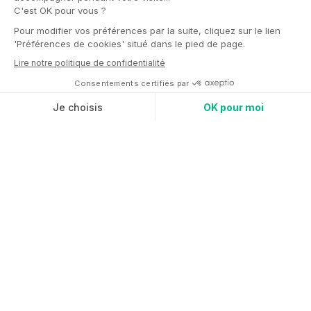
physiques qui peuvent impacter négativement
notre productivité et notre concentration. Cette
séance d’automassage se focalise sur des
mouvements qui permettent de se libérer des
tensions physiques de la journée. Cet atelier peut
être personnalisé selon le type de travail de vos
collaborateurs (sur écran, débout…).
NOS INTERVENANTS